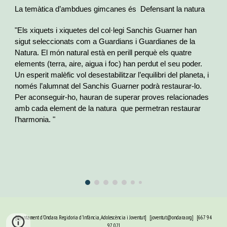
La temàtica d’ambdues gimcanes és Defensant la natura
"Els xiquets i xiquetes del col·legi Sanchis Guarner han
sigut seleccionats com a Guardians i Guardianes de la
Natura. El món natural està en perill perquè els quatre
elements (terra, aire, aigua i foc) han perdut el seu poder.
Un esperit malèfic vol desestabilitzar l’equilibri del planeta, i
només l’alumnat del Sanchis Guarner podrà restaurar-lo.
Per aconseguir-ho, hauran de superar proves relacionades
amb cada element de la natura que permetran restaurar
l’harmonia. "
[
Ajuntament d'Ondara. Regidoria d'Infància, Adolescència i Joventut
] [
joventut@ondara.org
] [
667 94
97 02
]